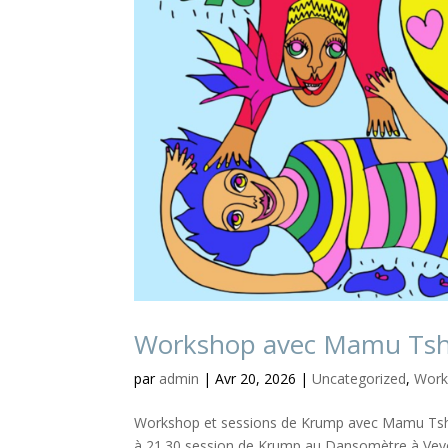
Workshop avec Mamu Tshi
par
admin
|
Avr 20, 2026
|
Uncategorized
,
Work
Workshop et sessions de Krump avec Mamu Tshi 
à 21.30 session de Krump au Dansomètre à Vevey