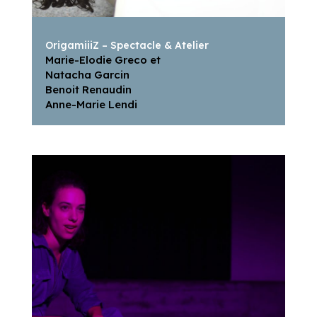
OrigamiiiZ – Spectacle & Atelier
Marie-Elodie Greco et
Natacha Garcin
Benoit Renaudin
Anne-Marie Lendi