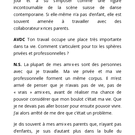
jour et a su s’imposer comme une figure
incontournable de la scène suisse
de danse
contemporaine. Si elle-même n’a pas d’enfant, elle est
souvent amenée à travailler avec des
collaborateur·x·rices parents.
AVDC
Ton travail occupe une place très importante
dans ta vie. Comment s’articulent pour toi les sphères
privées et professionnelles ?
N.S.
La plupart de mes ami·x·es sont des personnes
avec qui je travaille. Ma vie privée et ma vie
professionnelle forment un même corpus. Il m’est
arrivé de penser que je n’avais pas de vie, pas de
« vrais » ami·x·es, avant de réaliser ma chance de
pouvoir considérer que mon boulot c’était ma vie. Que
je ne devais pas aller bosser pour ensuite pouvoir vivre.
J’ai alors arrêté de me dire que c’était un problème.
Je dis souvent à mes ami·x·es parents que, n’ayant pas
d’enfants, je suis d’autant plus dans la bulle du