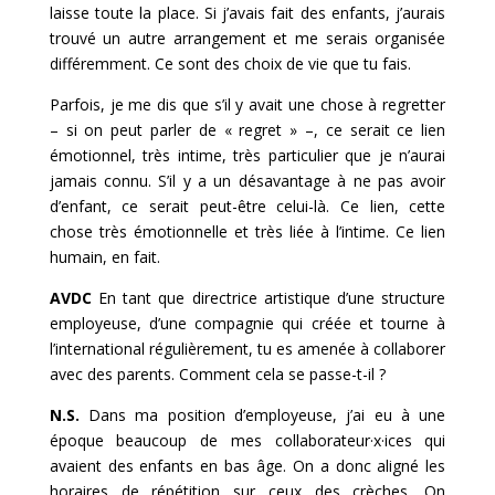
laisse toute la place. Si j’avais fait des enfants, j’aurais
trouvé un autre arrangement et me serais organisée
différemment. Ce sont des choix de vie que tu fais.
Parfois, je me dis que s’il y avait une chose à regretter
– si on peut parler de « regret » –, ce serait ce lien
émotionnel, très intime, très particulier que je n’aurai
jamais connu. S’il y a un désavantage à ne pas avoir
d’enfant, ce serait peut-être celui-là. Ce lien, cette
chose très émotionnelle et très liée à l’intime. Ce lien
humain, en fait.
AVDC
En tant que directrice artistique d’une structure
employeuse, d’une compagnie qui créée et tourne à
l’international régulièrement, tu es amenée à collaborer
avec des parents. Comment cela se passe-t-il ?
N.S.
Dans ma position d’employeuse, j’ai eu à une
époque beaucoup de mes collaborateur·x·ices qui
avaient des enfants en bas âge. On a donc aligné les
horaires de répétition sur ceux des crèches. On