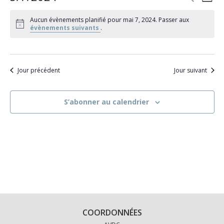
Jour
et
de
Sélectionnez
navigati
vu
Aucun évènements planifié pour mai 7, 2024. Passer aux
de
une
Év
évènements suivants
.
vues
date.
Évèneme
Jour précédent
Jour suivant
S’abonner au calendrier
COORDONNÉES