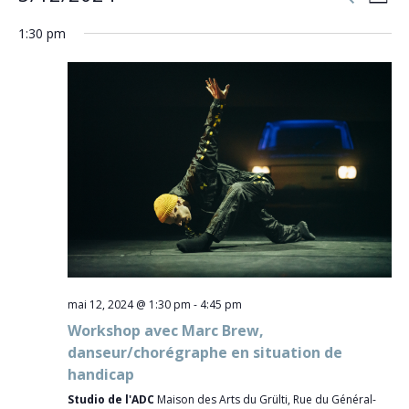
Jour
et
de
Sélectionnez
navigati
vu
1:30 pm
de
une
Év
vues
date.
Évèneme
mai 12, 2024 @ 1:30 pm
-
4:45 pm
Workshop avec Marc Brew,
danseur/chorégraphe en situation de
handicap
Studio de l'ADC
Maison des Arts du Grülti, Rue du Général-