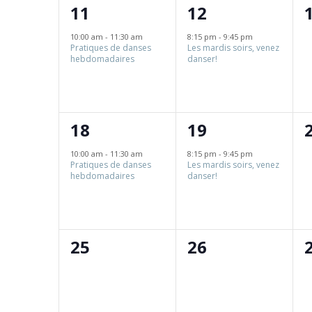
1
1
11
12
évènement,
évènement,
10:00 am
-
11:30 am
8:15 pm
-
9:45 pm
Pratiques de danses
Les mardis soirs, venez
hebdomadaires
danser!
1
1
18
19
évènement,
évènement,
10:00 am
-
11:30 am
8:15 pm
-
9:45 pm
Pratiques de danses
Les mardis soirs, venez
hebdomadaires
danser!
0
0
25
26
évènement,
évènement,