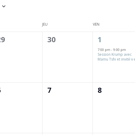
JEU
VEN
0
0
1
29
30
1
évènement,
évènement,
évènemen
7:00 pm
-
9:00 pm
Session Krump avec
Mamu Tshi et invité·x·
0
0
0
6
7
8
évènement,
évènement,
évènemen