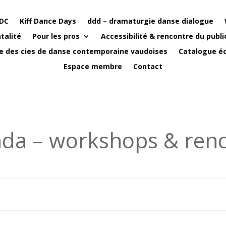
DC
Kiff Dance Days
ddd – dramaturgie danse dialogue
talité
Pour les pros
Accessibilité & rencontre du publi
e des cies de danse contemporaine vaudoises
Catalogue éc
Espace membre
Contact
da – workshops & renc