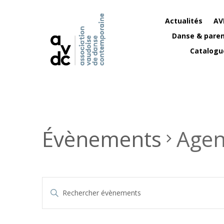
Actualités
AV
Danse & paren
Catalogu
Évènements
Agen
Recherche
Saisir
et
mot-
navigation
clé.
de
Rechercher