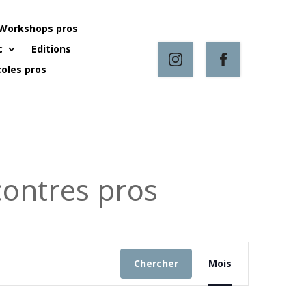
Workshops pros
c
Editions
oles pros
ontres pros
Navigation
de
Chercher
Mois
vues
Évènement