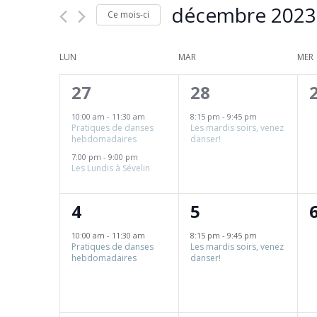
décembre 2023
vues
Évènements
Ce mois-ci
Évènements
par
Sélectionnez
mot-
une
Calendrier
LUN
MAR
MER
clé.
date.
de
2
1
27
28
Évènements
évènements,
évènement,
10:00 am
-
11:30 am
8:15 pm
-
9:45 pm
Pratiques de danses
Les mardis soirs, venez
hebdomadaires
danser!
7:00 pm
-
9:00 pm
Les Lundis à Sévelin
1
1
4
5
évènement,
évènement,
10:00 am
-
11:30 am
8:15 pm
-
9:45 pm
Pratiques de danses
Les mardis soirs, venez
hebdomadaires
danser!