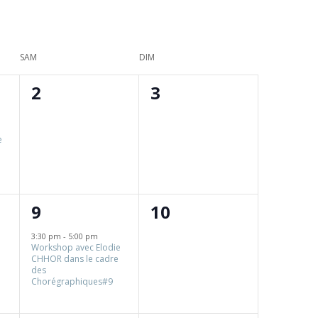
SAM
DIM
0
0
2
3
t,
évènement,
évènement,
e
1
0
9
10
t,
évènement,
évènement,
3:30 pm
-
5:00 pm
Workshop avec Elodie
CHHOR dans le cadre
des
Chorégraphiques#9