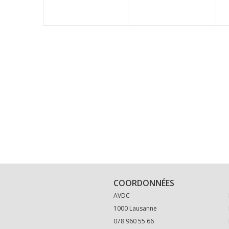
COORDONNÉES
AVDC
1000 Lausanne
078 960 55 66