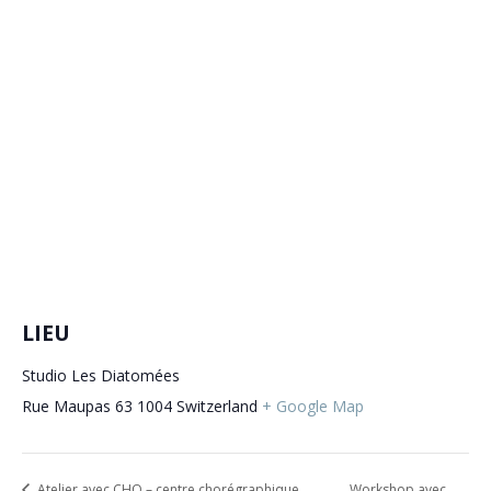
LIEU
Studio Les Diatomées
Rue Maupas 63
1004
Switzerland
+ Google Map
Atelier avec CHO – centre chorégraphique
Workshop avec