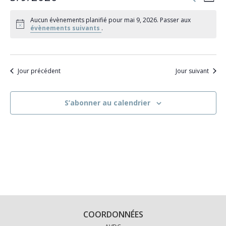
Jour
et
de
Sélectionnez
navigati
vu
Aucun évènements planifié pour mai 9, 2026. Passer aux
de
une
Év
évènements suivants
.
vues
date.
Évèneme
Jour précédent
Jour suivant
S’abonner au calendrier
COORDONNÉES