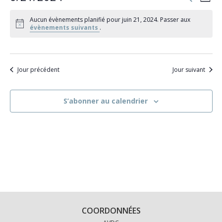
Jour
et
de
Sélectionnez
navigati
vu
Aucun évènements planifié pour juin 21, 2024. Passer aux
de
une
Év
évènements suivants
.
vues
date.
Évèneme
Jour précédent
Jour suivant
S’abonner au calendrier
COORDONNÉES