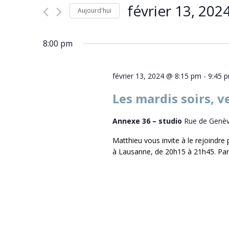
février 13, 202
vues
Évènements
Aujourd'hui
Évènements
par
Sélectionnez
mot-
une
8:00 pm
clé.
date.
février 13, 2024 @ 8:15 pm
-
9:45 
Les mardis soirs, v
Annexe 36 – studio
Rue de Genèv
Matthieu vous invite à le rejoindr
à Lausanne, de 20h15 à 21h45. Par 