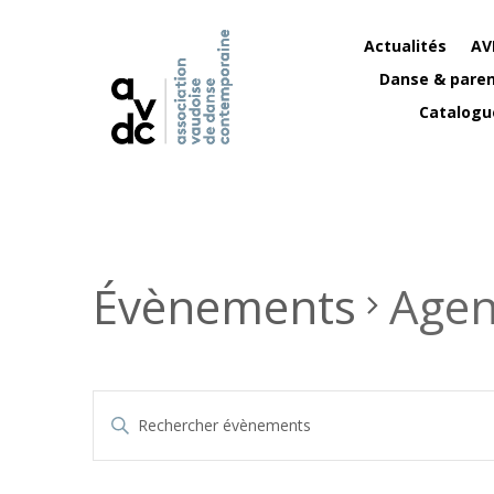
Actualités
AV
Danse & paren
Catalogu
Évènements
Agen
Recherche
Saisir
et
mot-
navigation
clé.
de
Rechercher