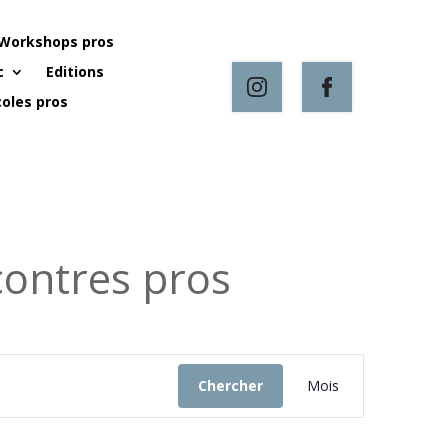
Workshops pros
c
Editions
oles pros
ontres pros
Navigation
de
Chercher
Mois
vues
Évènement