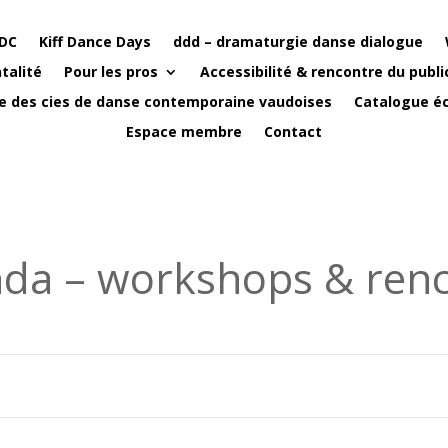
DC
Kiff Dance Days
ddd – dramaturgie danse dialogue
talité
Pour les pros
Accessibilité & rencontre du publi
e des cies de danse contemporaine vaudoises
Catalogue éc
Espace membre
Contact
da – workshops & renc