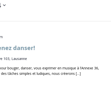
4
pm
enez danser!
e 103, Lausanne
e pour bouger, danser, vous exprimer en musique à l’Annexe 36,
des tâches simples et ludiques, nous créerons […]