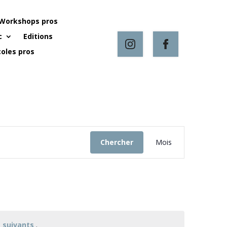
Workshops pros
c
Editions
oles pros
Navigation
de
Chercher
Mois
vues
Évènement
 suivants
.