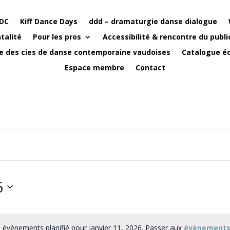
DC
Kiff Dance Days
ddd – dramaturgie danse dialogue
talité
Pour les pros
Accessibilité & rencontre du publi
e des cies de danse contemporaine vaudoises
Catalogue éc
Espace membre
Contact
6
 évènements planifié pour janvier 11, 2026. Passer aux
évènements