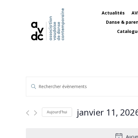
Actualités
AV
Danse & paren
Catalogu
Recherche
Saisir
et
mot-
navigation
clé.
de
Rechercher
janvier 11, 202
vues
Évènements
Aujourd'hui
Évènements
par
Sélectionnez
mot-
une
clé.
date.
Aucun