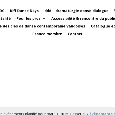
DC
Kiff Dance Days
ddd – dramaturgie danse dialogue
talité
Pour les pros
Accessibilité & rencontre du publi
e des cies de danse contemporaine vaudoises
Catalogue éc
Espace membre
Contact
n évènements planifié pour mai 13, 2025. Passer aux
évènements 