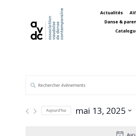
Actualités
AV
Danse & paren
Catalogu
Recherche
Saisir
et
mot-
navigation
clé.
de
Rechercher
mai 13, 2025
vues
Évènements
Aujourd'hui
Évènements
par
Sélectionnez
mot-
une
clé.
date.
Aucu