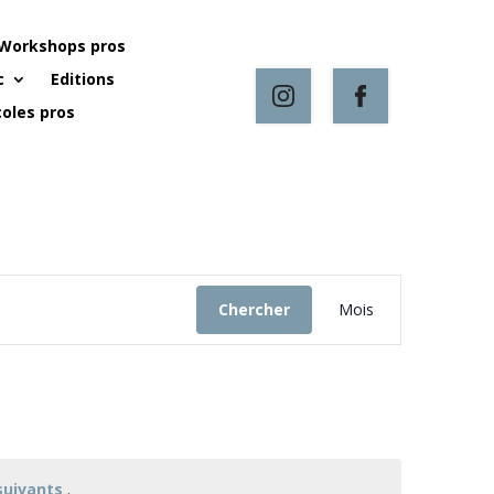
Workshops pros
c
Editions
oles pros
Navigation
de
Chercher
Mois
vues
Évènement
suivants
.