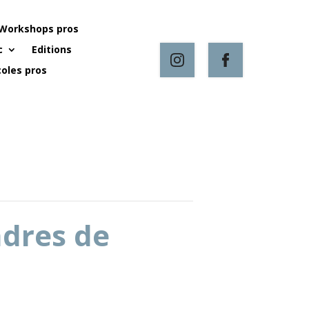
Workshops pros
c
Editions
oles pros
dres de