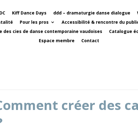
DC
Kiff Dance Days
ddd – dramaturgie danse dialogue
talité
Pour les pros
Accessibilité & rencontre du publi
e des cies de danse contemporaine vaudoises
Catalogue éc
Espace membre
Contact
Comment créer des ca
?