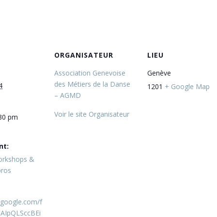
ORGANISATEUR
LIEU
Association Genevoise
Genève
des Métiers de la Danse
4
1201
+ Google Map
– AGMD
Voir le site Organisateur
:30 pm
nt:
orkshops &
pros
s.google.com/f
FAIpQLSccBEi