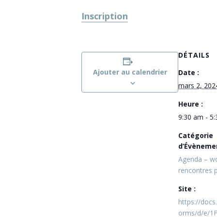
Inscription
DÉTAILS
Ajouter au calendrier
Date :
mars 2, 202
Heure :
9:30 am - 5
Catégorie
d’Évèneme
Agenda – w
rencontres 
Site :
https://doc
orms/d/e/1