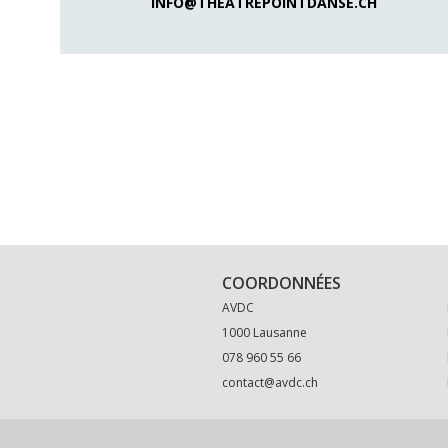
INFO@THEATREPOINTDANSE.CH
COORDONNÉES
AVDC
1000 Lausanne
078 960 55 66
contact@avdc.ch