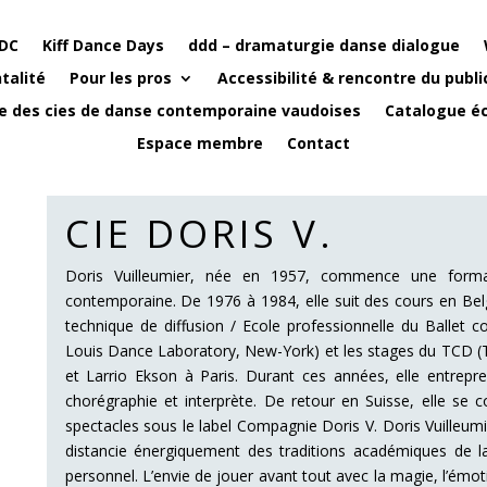
DC
Kiff Dance Days
ddd – dramaturgie danse dialogue
talité
Pour les pros
Accessibilité & rencontre du publi
e des cies de danse contemporaine vaudoises
Catalogue éc
Espace membre
Contact
CIE DORIS V.
Doris Vuilleumier, née en 1957, commence une forma
contemporaine. De 1976 à 1984, elle suit des cours en Belgi
technique de diffusion / Ecole professionnelle du Ballet
Louis Dance Laboratory, New-York) et les stages du TCD (
et Larrio Ekson à Paris. Durant ces années, elle entrepr
chorégraphie et interprète. De retour en Suisse, elle se 
spectacles sous le label Compagnie Doris V. Doris Vuilleumie
distancie énergiquement des traditions académiques de la
personnel. L’envie de jouer avant tout avec la magie, l’émoti